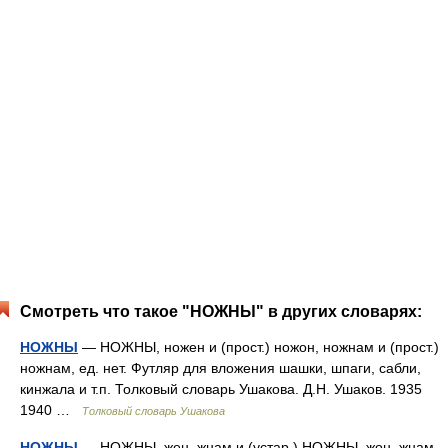
Смотреть что такое "НОЖНЫ" в других словарях:
НОЖНЫ
— НОЖНЫ, ножен и (прост.) ножон, ножнам и (прост.)
ножнам, ед. нет. Футляр для вложения шашки, шпаги, сабли,
кинжала и т.п. Толковый словарь Ушакова. Д.Н. Ушаков. 1935
1940 …
Толковый словарь Ушакова
НОЖНЫ
— НОЖНЫ, жен, жнам и (устар.) НОЖНЫ, жон, жнам.