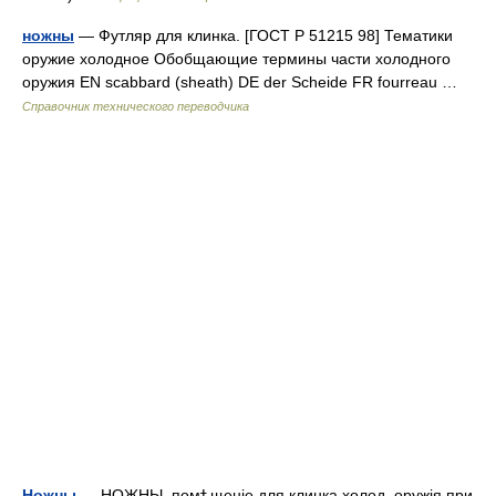
ножны
— Футляр для клинка. [ГОСТ Р 51215 98] Тематики
оружие холодное Обобщающие термины части холодного
оружия EN scabbard (sheath) DE der Scheide FR fourreau …
Справочник технического переводчика
Ножны
— НОЖНЫ, помѣщеніе для клинка холод. оружія при