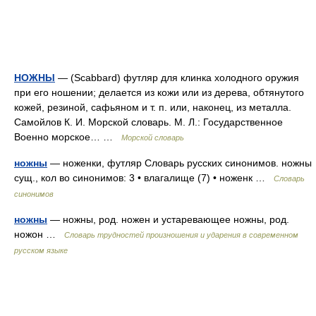
НОЖНЫ
— (Scabbard) футляр для клинка холодного оружия
при его ношении; делается из кожи или из дерева, обтянутого
кожей, резиной, сафьяном и т. п. или, наконец, из металла.
Самойлов К. И. Морской словарь. М. Л.: Государственное
Военно морское… …
Морской словарь
ножны
— ноженки, футляр Словарь русских синонимов. ножны
сущ., кол во синонимов: 3 • влагалище (7) • ноженк …
Словарь
синонимов
ножны
— ножны, род. ножен и устаревающее ножны, род.
ножон …
Словарь трудностей произношения и ударения в современном
русском языке