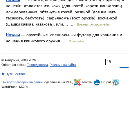
ношеніи; дѣлаются изъ кожи (для ножей, коротк. кинжаловъ)
или деревянныя, обтянутыя кожей, резиной (для шашекъ,
тесаковъ, бебутовъ), сафьяномъ (вост. оружіе), восчанкой
(шашки кавказ. казаковъ), или,… …
Военная энциклопедия
Ножны
— оружейные специальный футляр для хранения и
ношения клинкового оружия …
Википедия
© Академик, 2000-2026
18+
Обратная связь:
Техподдержка
,
Реклама на сайте
👣 Путешествия
Экспорт словарей на сайты
, сделанные на PHP,
Joomla,
Drupal,
WordPress, MODx.